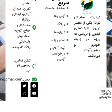
سریع
نشانی:
صفحه نخست
تهران، میدان
آزادی، ابتدای
آزمون‌ها
کیفیت سنجش
بزرگراه
توانا، یکی از معتبر
وبلاگ
محمدعلی
ترین شرکت‌های
جناح، کوچه
درباره ما
آزمون و بررسی به
صفا، نبش
ویژه در زمینه
تماس با ما
ولدخانی،
خودرو و
پلاک 6، واحد
ثبت آنلاین
ماشین‌آلات
1
درخواست
می‌باشد.
آزمون
تلفن تماس:
66083120-
021
ایمیل:machinery.tqm@gmail.com
خانه
وبلاگ
تماس با ما